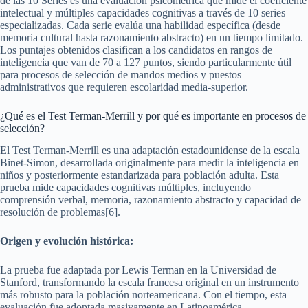
de las 10 Series es una evaluación psicométrica que mide el coeficiente
intelectual y múltiples capacidades cognitivas a través de 10 series
especializadas. Cada serie evalúa una habilidad específica (desde
memoria cultural hasta razonamiento abstracto) en un tiempo limitado.
Los puntajes obtenidos clasifican a los candidatos en rangos de
inteligencia que van de 70 a 127 puntos, siendo particularmente útil
para procesos de selección de mandos medios y puestos
administrativos que requieren escolaridad media-superior.
¿Qué es el Test Terman-Merrill y por qué es importante en procesos de
selección?
El Test Terman-Merrill es una adaptación estadounidense de la escala
Binet-Simon, desarrollada originalmente para medir la inteligencia en
niños y posteriormente estandarizada para población adulta. Esta
prueba mide capacidades cognitivas múltiples, incluyendo
comprensión verbal, memoria, razonamiento abstracto y capacidad de
resolución de problemas[6].
Origen y evolución histórica:
La prueba fue adaptada por Lewis Terman en la Universidad de
Stanford, transformando la escala francesa original en un instrumento
más robusto para la población norteamericana. Con el tiempo, esta
evaluación fue adoptada masivamente en Latinoamérica,