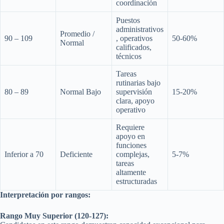
coordinación
Puestos
administrativos
Promedio /
90 – 109
, operativos
50-60%
Normal
calificados,
técnicos
Tareas
rutinarias bajo
80 – 89
Normal Bajo
supervisión
15-20%
clara, apoyo
operativo
Requiere
apoyo en
funciones
Inferior a 70
Deficiente
complejas,
5-7%
tareas
altamente
estructuradas
Interpretación por rangos:
Rango Muy Superior (120-127):